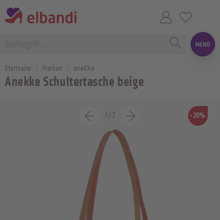
MENÜ
Startseite
Marken
aneKKe
Anekke Schultertasche beige
1
/
7
-20%