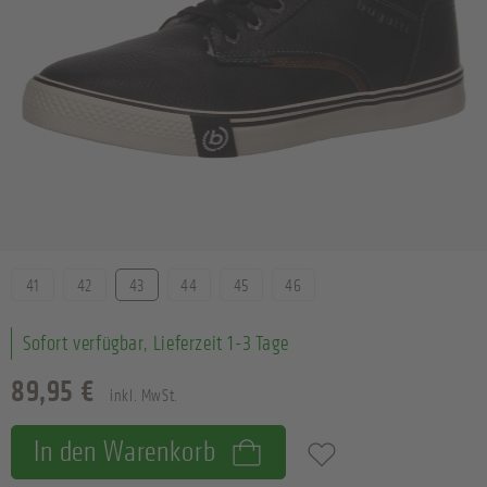
Größe
41
42
43
44
45
46
Sofort verfügbar, Lieferzeit 1-3 Tage
89,95 €
inkl. MwSt.
In den Warenkorb
Zum Merkzettel hinzufügen