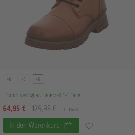
Größe
40
45
46
Sofort verfügbar, Lieferzeit 1-3 Tage
64,95 €
129,95 €
inkl. MwSt.
In den Warenkorb
Zum Merkzettel hinzufügen