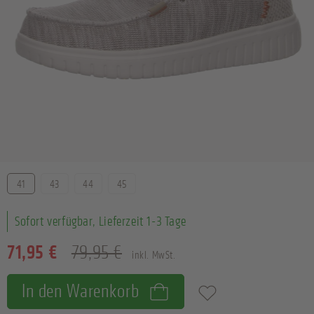
Größe
41
43
44
45
Sofort verfügbar, Lieferzeit 1-3 Tage
71,95 €
79,95 €
inkl. MwSt.
In den Warenkorb
Zum Merkzettel hinzufügen