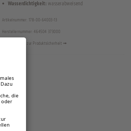
Wasserdichtigkeit:
wasserabweisend
Artikelnummer:
178-00-64003-13
Herstellernummer:
464504 373000
Informationen zur Produktsicherheit ➟
Informationen zum Hersteller:
Jomos Schuhfabrik W.Mohr GmbH & Co.KG
Gariesstraße 27, 95152 Selbitz, Deutschland
info@jomos.de
Verantwortliche Person für die EU:
Jomos Schuhfabrik
Gariesstraße 27, 95152 Selbitz, Deutschland
info@jomos.de