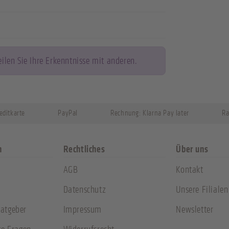
len Sie Ihre Erkenntnisse mit anderen.
editkarte
PayPal
Rechnung: Klarna Pay later
Ra
n
Rechtliches
Über uns
AGB
Kontakt
Datenschutz
Unsere Filialen
atgeber
Impressum
Newsletter