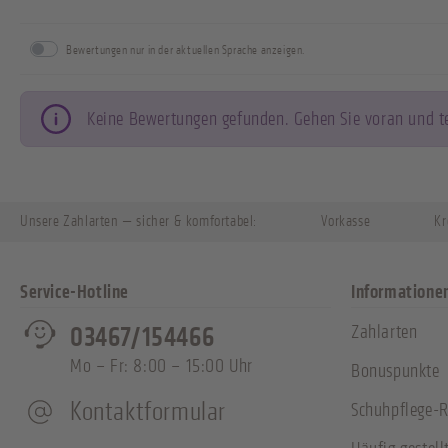
Bewertungen nur in der aktuellen Sprache anzeigen.
Keine Bewertungen gefunden. Gehen Sie voran und tei
Unsere Zahlarten — sicher & komfortabel:
Vorkasse
Kr
Service-Hotline
Informatione
Zahlarten
03467/154466
Mo – Fr: 8:00 – 15:00 Uhr
Bonuspunkte
Kontaktformular
Schuhpflege-R