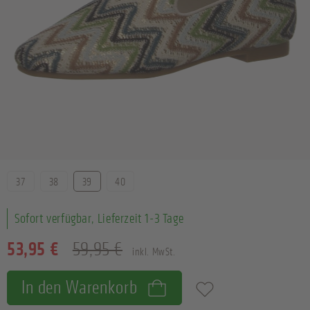
Größe
37
38
39
40
Sofort verfügbar, Lieferzeit 1-3 Tage
53,95 €
59,95 €
inkl. MwSt.
In den Warenkorb
Zum Merkzettel hinzufügen