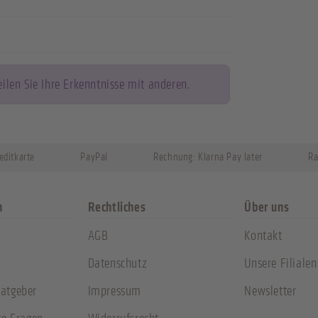
len Sie Ihre Erkenntnisse mit anderen.
editkarte
PayPal
Rechnung: Klarna Pay later
Ra
n
Rechtliches
Über uns
AGB
Kontakt
Datenschutz
Unsere Filialen
atgeber
Impressum
Newsletter