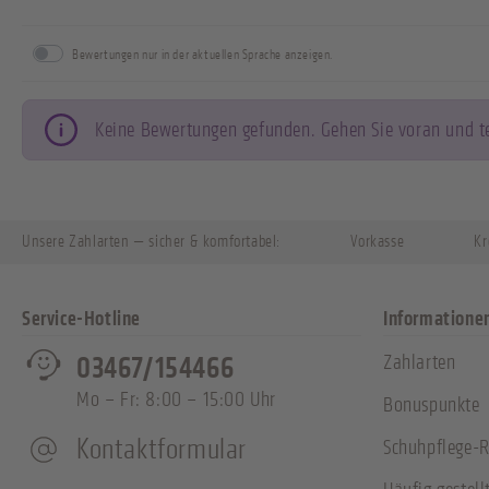
Bewertungen nur in der aktuellen Sprache anzeigen.
Keine Bewertungen gefunden. Gehen Sie voran und tei
Unsere Zahlarten — sicher & komfortabel:
Vorkasse
Kr
Service-Hotline
Informatione
Zahlarten
03467/154466
Mo – Fr: 8:00 – 15:00 Uhr
Bonuspunkte
Kontaktformular
Schuhpflege-R