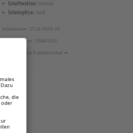
Schaftweiten:
normal
Schuhspitze:
rund
Artikelnummer:
227-28-99009-04
Herstellernummer:
2131884 6020
Informationen zur Produktsicherheit ➟
Informationen zum Hersteller:
LA STRADA Edel Fashion V.O.F.
Lohfelder Str. 15, 53604 Bad Honnef, Deutschland
onlineshop@lastradafashion.de
Verantwortliche Person für die EU:
La Strada
Lohfelder Str. 15, 53604 Bad Honnef, Deutschland
onlineshop@lastradafashion.de