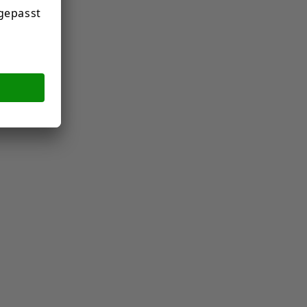
Lackner Schuhe Gesellschaft m.b.H. & Co. KG
St. Johanner Straße 15, 6370 Kitzbühel, Antarktis
schuhe@lackner-schuhe.at
Verantwortliche Person für die EU:
Lackner Schuhe
St. Johanner Straße 15, 6370 Kitzbühel, Antarktis
schuhe@lackner-schuhe.at