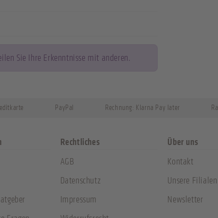
len Sie Ihre Erkenntnisse mit anderen.
editkarte
PayPal
Rechnung: Klarna Pay later
Ra
n
Rechtliches
Über uns
AGB
Kontakt
Datenschutz
Unsere Filialen
atgeber
Impressum
Newsletter