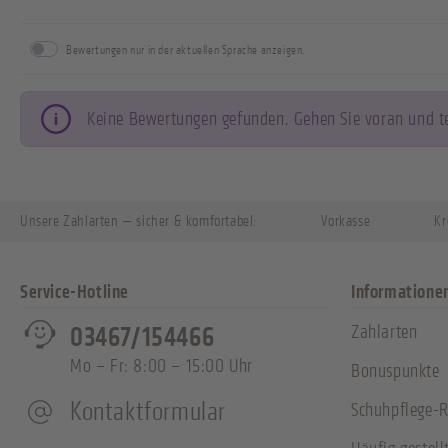
Bewertungen nur in der aktuellen Sprache anzeigen.
Keine Bewertungen gefunden. Gehen Sie voran und tei
Unsere Zahlarten — sicher & komfortabel:
Vorkasse
Kr
Service-Hotline
Informatione
Zahlarten
03467/154466
Mo – Fr: 8:00 – 15:00 Uhr
Bonuspunkte
Kontaktformular
Schuhpflege-R