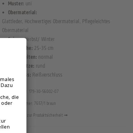
Muster:
uni
Obermaterial:
Glattleder
, Hochwertiges Obermaterial
, Pflegeleichtes
Obermaterial
Saison:
Herbst/ Winter
Schafthöhe:
25-35 cm
Schaftweiten:
normal
Schuhspitze:
rund
Verschluss:
Reißverschluss
Artikelnummer:
179-30-56002-07
Herstellernummer:
7657/1 braun
Informationen zur Produktsicherheit ➟
Informationen zum Hersteller: