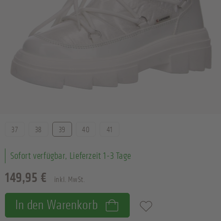
Größe
37
38
39
40
41
Sofort verfügbar, Lieferzeit 1-3 Tage
149,95 €
inkl. MwSt.
In den Warenkorb
Zum Merkzettel hinzufügen