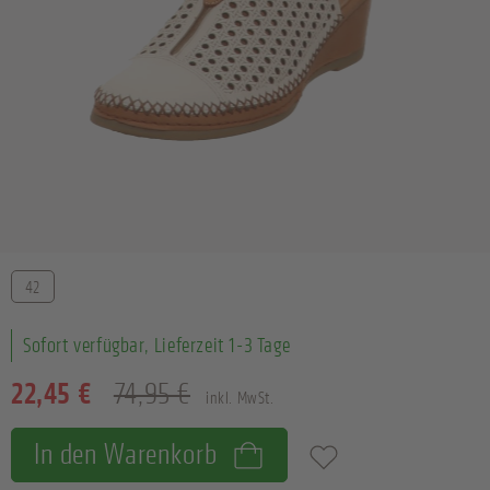
Größe
42
Sofort verfügbar, Lieferzeit 1-3 Tage
22,45 €
74,95 €
inkl. MwSt.
In den Warenkorb
Zum Merkzettel hinzufügen