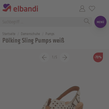
MENÜ
Startseite
Damenschuhe
Pumps
Pölking Sling Pumps weiß
1
/
5
-70%