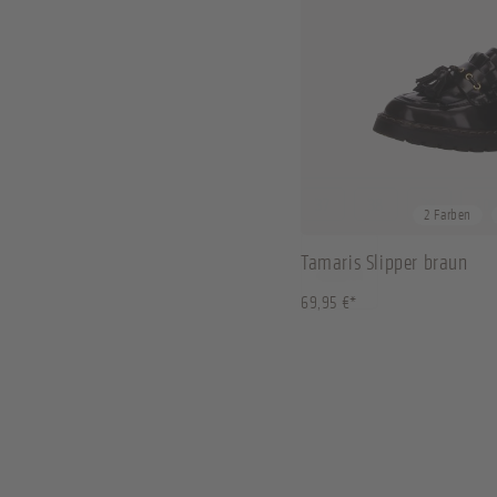
37
38
39
40
2 Farben
Tamaris Slipper braun
69,95 €*