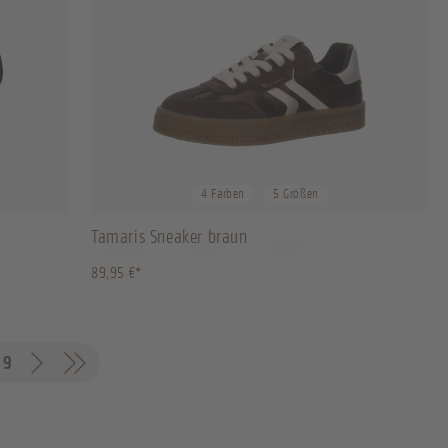
37
38
39
40
+
1
4 Farben
5 Größen
Tamaris Sneaker braun
89,95 €*
9