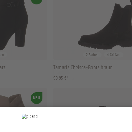
+
2
37
38
39
40
ßen
2 Farben
4 Größen
arz
Tamaris Chelsea-Boots braun
99,95 €*
NEU