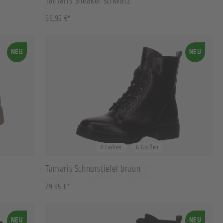
Tamaris Sneaker schwarz
69,95 €*
NEU
NEU
36
37
38
40
+
2
4 Farben
6 Größen
Tamaris Schnürstiefel braun
79,95 €*
NEU
NEU