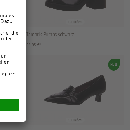
36
37
38
40
+
2
6 Größen
Tamaris Pumps schwarz
69,95 €*
NEU
NEU
37
38
39
40
+
1
5 Größen