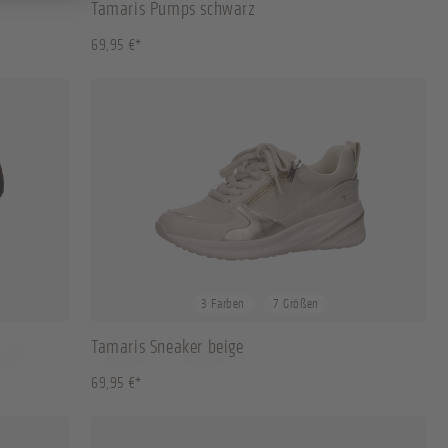
Tamaris Pumps schwarz
69,95 €*
36
37
38
40
+
3
3 Farben
7 Größen
Tamaris Sneaker beige
69,95 €*