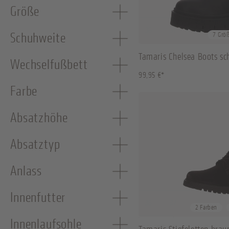
Größe
36
37
38
40
Schuhweite
7 Grö
Tamaris Chelsea Boots s
Wechselfußbett
99,95 €*
Farbe
Absatzhöhe
Absatztyp
Anlass
Innenfutter
36
37
38
40
2 Farben
Innenlaufsohle