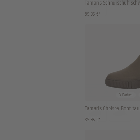
Tamaris Schnürschuh sch
89,95 €*
37
38
39
40
3 Farben
Tamaris Chelsea Boot tau
89,95 €*