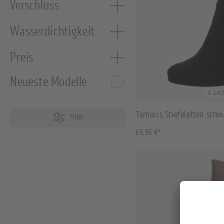
Verschluss
Wasserdichtigkeit
Preis
Neueste Modelle
35
36
37
40
6 Grö
Tamaris Stiefeletten schw
Filter
69,95 €*