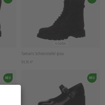
36
37
38
40
+
2
6 Größen
Tamaris Schnürstiefel grau
99,95 €*
NEU
NEU