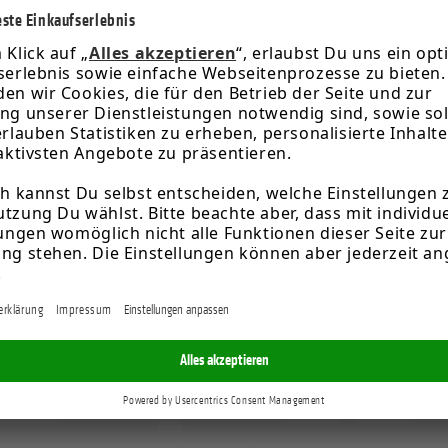
+
2
36
37
38
40
+
2
ßen
3 Farben
6 Größen
e
Tamaris Sneaker braun
69,95 €*
NEU
+
1
37
38
39
40
+
1
5 Größen
2 Farben
5 Größen