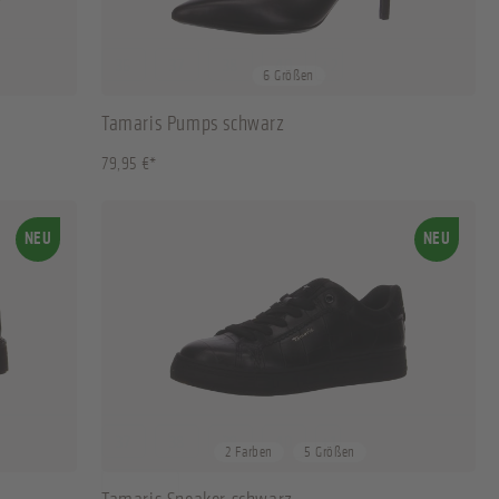
36
37
38
40
+
2
6 Größen
Tamaris Pumps schwarz
79,95 €*
NEU
NEU
37
38
39
40
+
1
2 Farben
5 Größen