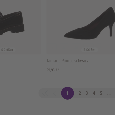
+
2
36
37
38
40
+
2
6 Größen
6 Größen
Tamaris Pumps schwarz
59,95 €*
1
2
3
4
5
...