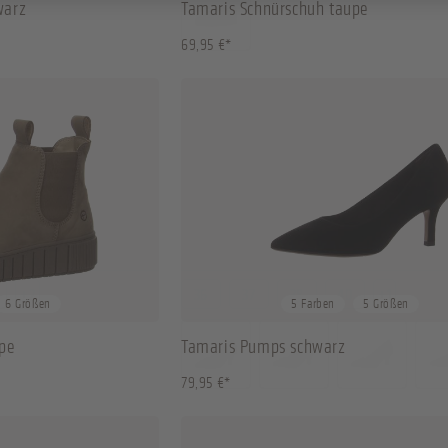
warz
Tamaris Schnürschuh taupe
69,95 €*
+
2
36
37
38
40
+
1
6 Größen
5 Farben
5 Größen
pe
Tamaris Pumps schwarz
79,95 €*