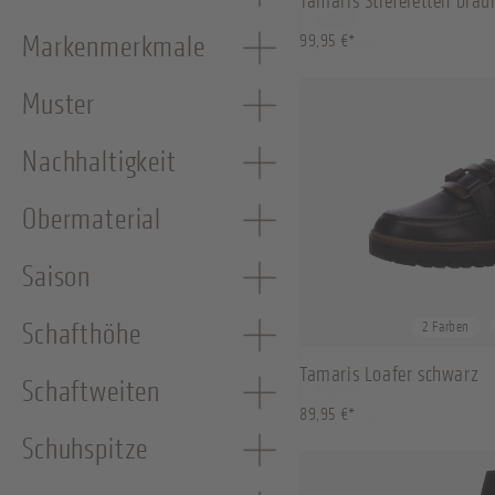
Tamaris Stiefeletten brau
Markenmerkmale
99,95 €*
Muster
Nachhaltigkeit
Obermaterial
Saison
37
38
39
40
Schafthöhe
2 Farben
Tamaris Loafer schwarz
Schaftweiten
89,95 €*
Schuhspitze