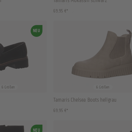
n
Tamaris Mokassin schwarz
69,95 €*
NEU
+
2
36
37
38
40
+
2
6 Größen
6 Größen
Tamaris Chelsea Boots hellgrau
69,95 €*
NEU