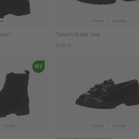
+
3
37
38
39
40
+
2
ßen
2 Farben
6 Größen
chwarz
Tamaris Slipper navy
89,95 €*
NEU
+
3
37
38
39
40
+
1
7 Größen
2 Farben
5 Größen