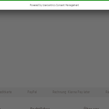
editkarte
PayPal
Rechnung: Klarna Pay later
Ra