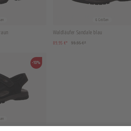
40.5
41
44
44.5
+
2
ßen
6 Größen
raun
Waldläufer Sandale blau
spart)
(10.01% gespart)
89,95 €*
99,95 €*
-10%
ßen