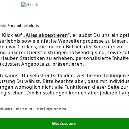
rz
spart)