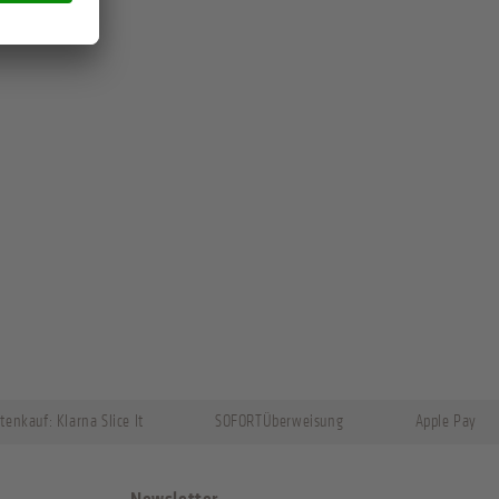
tenkauf: Klarna Slice It
SOFORTÜberweisung
Apple Pay