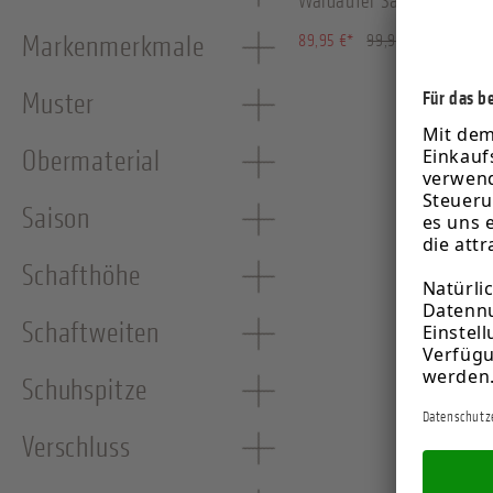
Waldäufer Sandale schwa
(10.01% ge
Markenmerkmale
89,95 €*
99,95 €*
Muster
Obermaterial
Saison
Schafthöhe
Schaftweiten
Schuhspitze
Verschluss