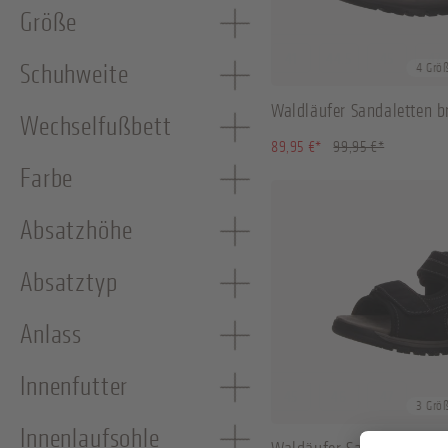
Größe
41
44.5
45
47
Schuhweite
4 Grö
Waldläufer Sandaletten b
Wechselfußbett
(10.01% ge
89,95 €*
99,95 €*
Farbe
Absatzhöhe
Absatztyp
Anlass
Innenfutter
45
46
47
3 Grö
Innenlaufsohle