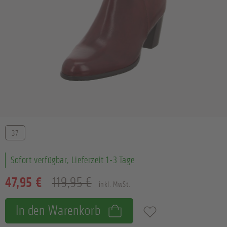
Größe
37
Sofort verfügbar, Lieferzeit 1-3 Tage
47,95 €
119,95 €
inkl. MwSt.
In den Warenkorb
Zum Merkzettel hinzufügen