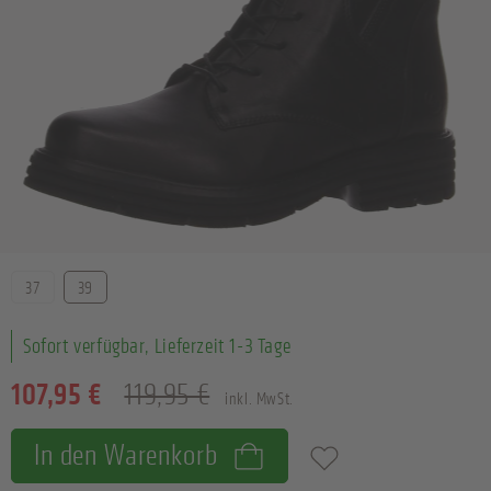
Größe
37
39
Sofort verfügbar, Lieferzeit 1-3 Tage
107,95 €
119,95 €
inkl. MwSt.
In den Warenkorb
Zum Merkzettel hinzufügen