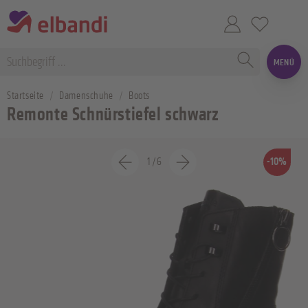
MENÜ
Startseite
Damenschuhe
Boots
Remonte Schnürstiefel schwarz
1
/
6
-10%