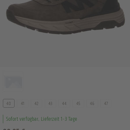
Farbe
Größe
40
41
42
43
44
45
46
47
Sofort verfügbar, Lieferzeit 1-3 Tage