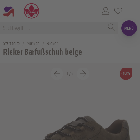
MENÜ
Startseite
Marken
Rieker
Rieker Barfußschuh beige
1
/
6
-10%