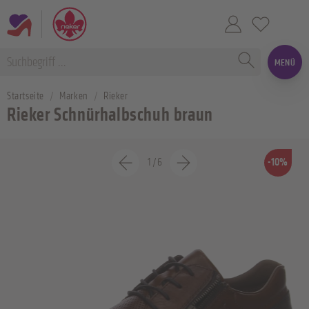
MENÜ
Startseite
Marken
Rieker
Rieker Schnürhalbschuh braun
1
/
6
-10%