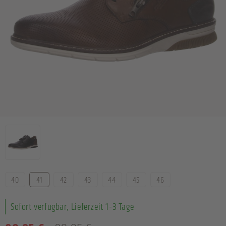
Farbe
Größe
40
41
42
43
44
45
46
Sofort verfügbar, Lieferzeit 1-3 Tage