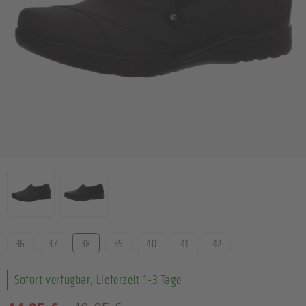
Farbe
Größe
36
37
38
39
40
41
42
Sofort verfügbar, Lieferzeit 1-3 Tage