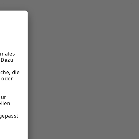
Informationen zum Hersteller:
Rieker GmbH Rieker Schuh
Postfach 240, 78503 Tuttlingen, Deutschland
info@rieker.com
Verantwortliche Person für die EU:
Rieker Schuh
Postfach 240, 78503 Tuttlingen, Deutschland
info@rieker.com