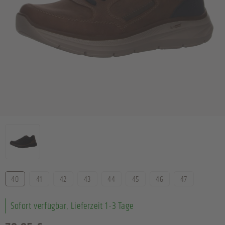
Farbe
Größe
40
41
42
43
44
45
46
47
Sofort verfügbar, Lieferzeit 1-3 Tage