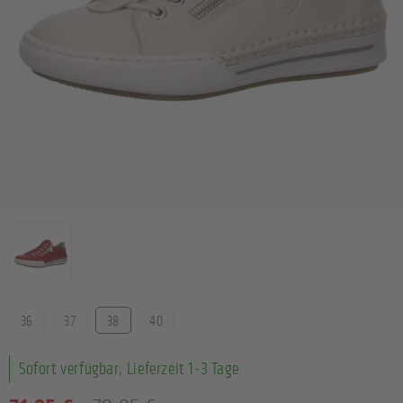
Farbe
Größe
36
37
38
40
Sofort verfügbar, Lieferzeit 1-3 Tage