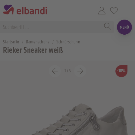
MENÜ
Startseite
Damenschuhe
Schnürschuhe
Rieker Sneaker weiß
1
/
6
-10%