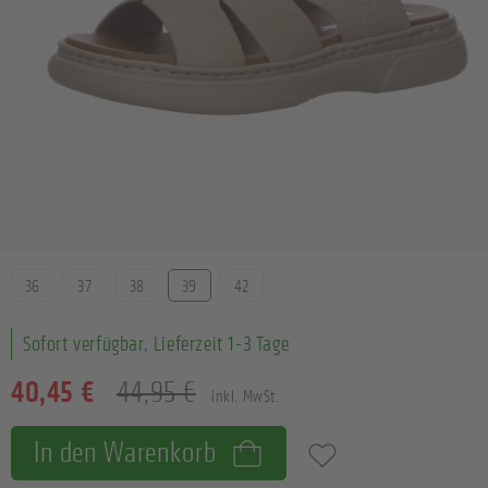
Größe
36
37
38
39
42
Sofort verfügbar, Lieferzeit 1-3 Tage
40,45 €
44,95 €
inkl. MwSt.
In den Warenkorb
Zum Merkzettel hinzufügen