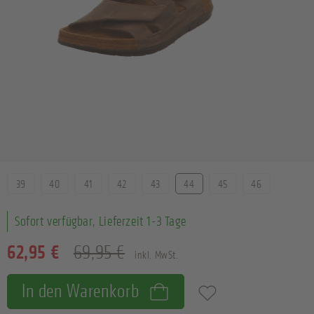
Größe
39
40
41
42
43
44
45
46
Sofort verfügbar, Lieferzeit 1-3 Tage
62,95 €
69,95 €
inkl. MwSt.
In den Warenkorb
Zum Merkzettel hinzufügen