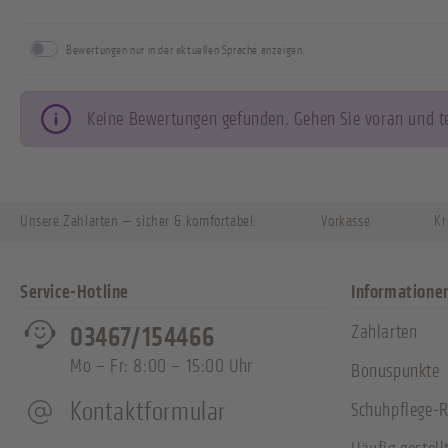
Bewertungen nur in der aktuellen Sprache anzeigen.
Keine Bewertungen gefunden. Gehen Sie voran und tei
Unsere Zahlarten — sicher & komfortabel:
Vorkasse
Kr
Service-Hotline
Informatione
Zahlarten
03467/154466
Mo – Fr: 8:00 – 15:00 Uhr
Bonuspunkte
Kontaktformular
Schuhpflege-R