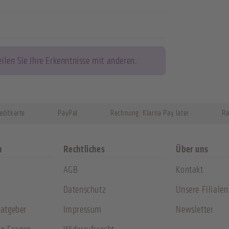
len Sie Ihre Erkenntnisse mit anderen.
editkarte
PayPal
Rechnung: Klarna Pay later
Ra
n
Rechtliches
Über uns
AGB
Kontakt
Datenschutz
Unsere Filialen
atgeber
Impressum
Newsletter