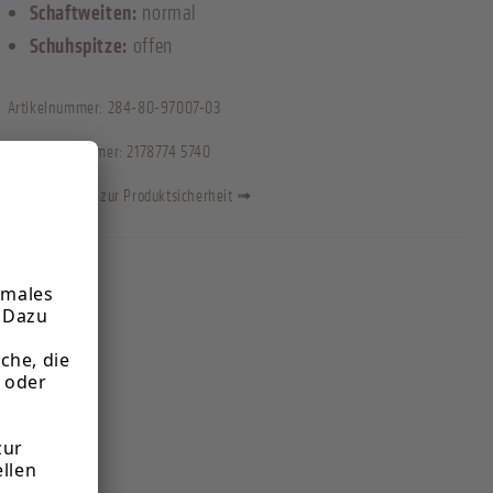
Schaftweiten:
normal
Schuhspitze:
offen
Artikelnummer:
284-80-97007-03
Herstellernummer:
2178774 5740
Informationen zur Produktsicherheit ➟
Informationen zum Hersteller:
s.Oliver shoe.com GmbH. & CO. KG
Klingenbergstr. 1-3, 32758 Detmold, Deutschland
service@soliver-shoes.com
Verantwortliche Person für die EU:
S.Olvier
Klingenbergstr. 1-3, 32758 Detmold, Deutschland
service@soliver-shoes.com