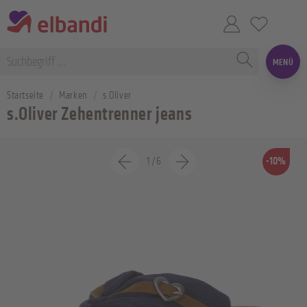
MENÜ
Startseite
Marken
s.Oliver
s.Oliver Zehentrenner jeans
1
/
6
-10%