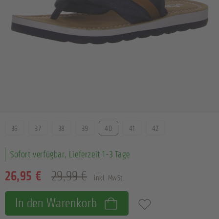
Größe
36
37
38
39
40
41
42
Sofort verfügbar, Lieferzeit 1-3 Tage
26,95 €
29,99 €
inkl. MwSt.
In den Warenkorb
Zum Merkzettel hinzufügen