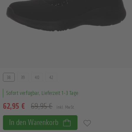
Größe
38
39
40
42
Sofort verfügbar, Lieferzeit 1-3 Tage
62,95 €
69,95 €
inkl. MwSt.
In den Warenkorb
Zum Merkzettel hinzufügen