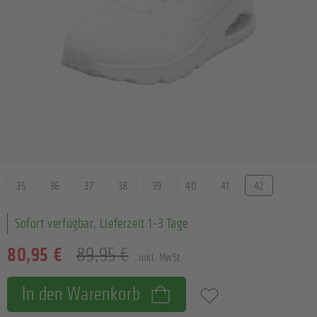
Größe
35
36
37
38
39
40
41
42
Sofort verfügbar, Lieferzeit 1-3 Tage
80,95 €
89,95 €
inkl. MwSt.
In den Warenkorb
Zum Merkzettel hinzufügen