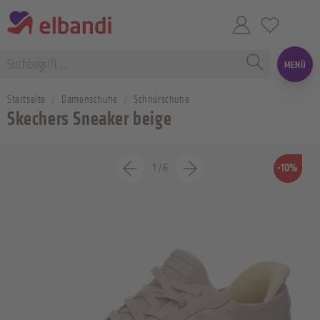
MENÜ
Startseite
Damenschuhe
Schnürschuhe
Skechers Sneaker beige
1
/
6
-10%