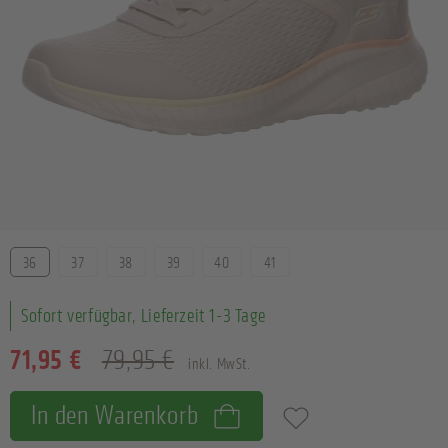
Größe
36
37
38
39
40
41
Sofort verfügbar, Lieferzeit 1-3 Tage
71,95 €
79,95 €
inkl. MwSt.
In den Warenkorb
Zum Merkzettel hinzufügen