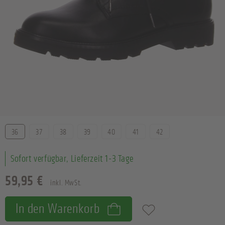
Größe
36
37
38
39
40
41
42
Sofort verfügbar, Lieferzeit 1-3 Tage
59,95 €
inkl. MwSt.
In den Warenkorb
Zum Merkzettel hinzufügen