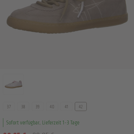
Farbe
Größe
37
38
39
40
41
42
Sofort verfügbar, Lieferzeit 1-3 Tage