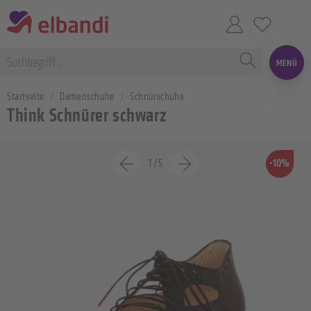
MENÜ
Startseite
Damenschuhe
Schnürschuhe
Think Schnürer schwarz
1
/
5
-10%