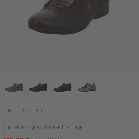
Farbe
Größe
36
37
39.5
Sofort verfügbar, Lieferzeit 1-3 Tage