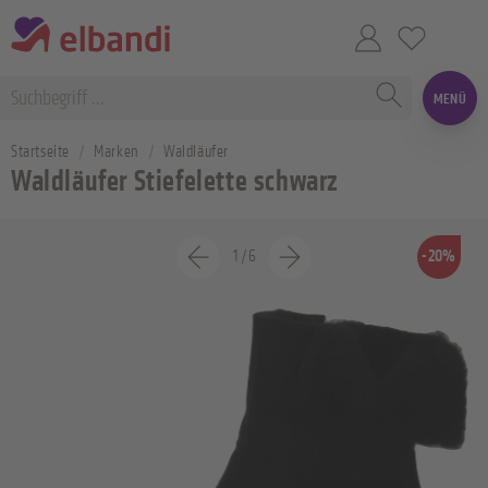
MENÜ
Startseite
Marken
Waldläufer
Waldläufer Stiefelette schwarz
1
/
6
-20%