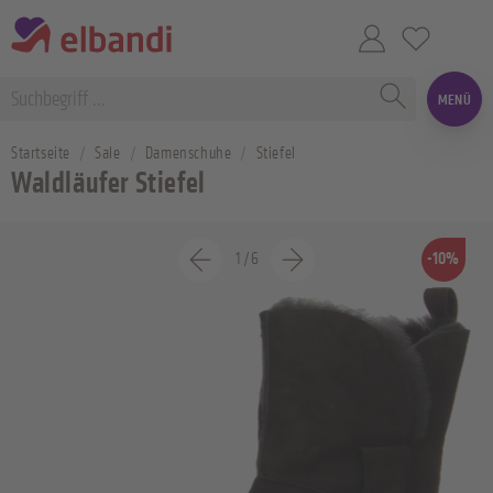
MENÜ
Startseite
Sale
Damenschuhe
Stiefel
Waldläufer Stiefel
1
/
6
-10%