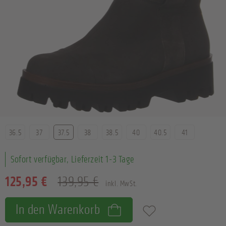
Größe
36.5
37
37.5
38
38.5
40
40.5
41
Sofort verfügbar, Lieferzeit 1-3 Tage
125,95 €
139,95 €
inkl. MwSt.
In den Warenkorb
Zum Merkzettel hinzufügen