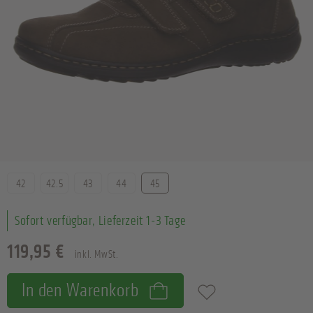
Größe
42
42.5
43
44
45
Sofort verfügbar, Lieferzeit 1-3 Tage
119,95 €
inkl. MwSt.
In den Warenkorb
Zum Merkzettel hinzufügen