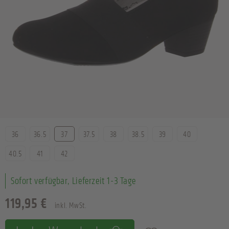
Größe
36
36.5
37
37.5
38
38.5
39
40
40.5
41
42
Sofort verfügbar, Lieferzeit 1-3 Tage
119,95 €
inkl. MwSt.