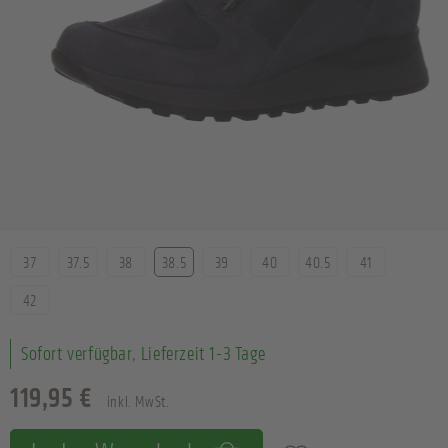
Größe
37
37.5
38
38.5
39
40
40.5
41
42
Sofort verfügbar, Lieferzeit 1-3 Tage
119,95 €
inkl. MwSt.