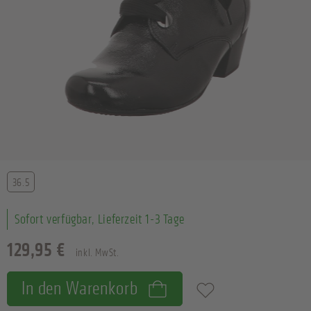
Größe
36.5
Sofort verfügbar, Lieferzeit 1-3 Tage
129,95 €
inkl. MwSt.
In den Warenkorb
Zum Merkzettel hinzufügen