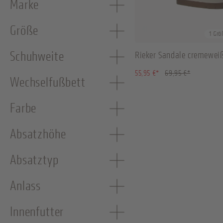
Marke
Größe
41
1 Grö
Schuhweite
Rieker Sandale cremewei
(20.01% ges
55,95 €*
69,95 €*
Wechselfußbett
Farbe
Absatzhöhe
Absatztyp
Anlass
Innenfutter