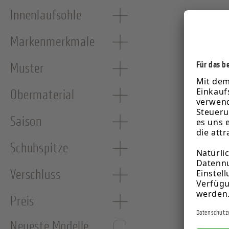
Innenlaufsohle
Markenmerkmale
Muster
Obermaterial
Saison
Schuhspitze
Verschluss
Preis
Neueste Modelle