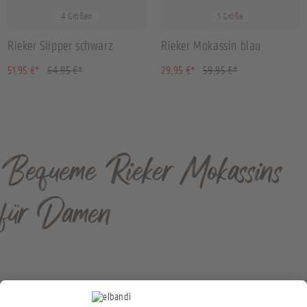
36
37
38
39
39
4 Größen
1 Größe
Rieker Slipper schwarz
Rieker Mokassin blau
(20.02% gespart)
(50.04% gespart)
51,95 €*
64,95 €*
29,95 €*
59,95 €*
Bequeme Rieker Mokassins
für Damen