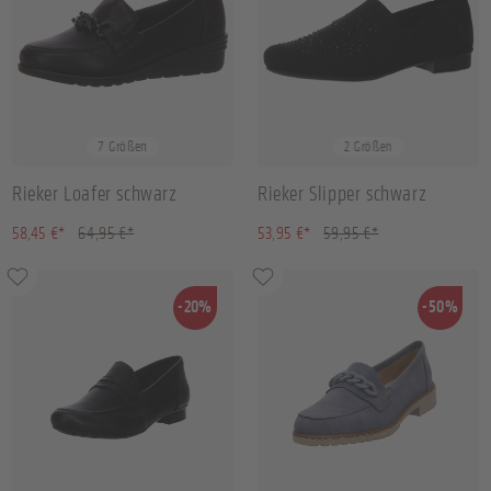
36
37
38
39
+
3
37
38
7 Größen
2 Größen
Rieker Loafer schwarz
Rieker Slipper schwarz
(10.01% gespart)
(10.01% gespart)
58,45 €*
64,95 €*
53,95 €*
59,95 €*
-20%
-50%