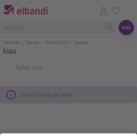
MENÜ
Startseite
Marken
Andrea Conti
Sneaker
blau
Andrea Conti
Keine Produkte gefunden.