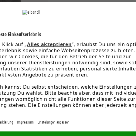
ßen
spart)
editkarte
PayPal
Rechnung: Klarna Pay later
Ra