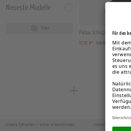
Neueste Modelle
37
42
2 Grö
Filter
Palpa Schlupfstiefeletten
(60.02% ge
51,95 €*
129,95 €*
Unsere Zahlarten — sicher & komfortabel:
Vorkasse
Kr