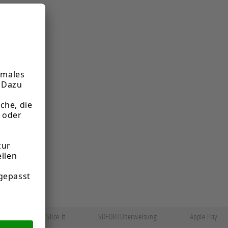
tenkauf: Klarna Slice It
SOFORTÜberweisung
Apple Pay