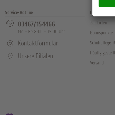
Service-Hotline
Informatione
Zahlarten
03467/154466
Mo – Fr: 8:00 – 15:00 Uhr
Bonuspunkte
Kontaktformular
Schuhpflege-R
Häufig gestell
Unsere Filialen
Versand