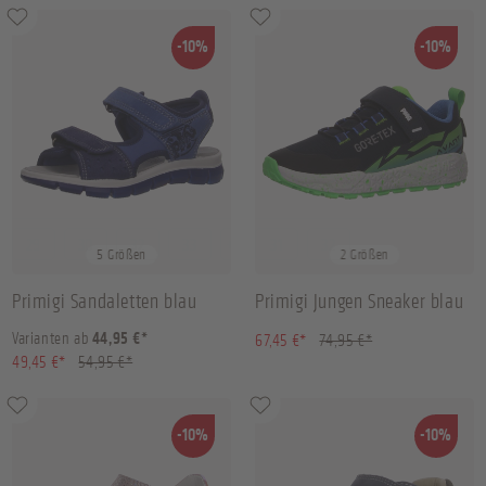
-10%
-10%
29
30
32
33
+
1
31
32
5 Größen
2 Größen
Primigi Sandaletten blau
Primigi Jungen Sneaker blau
(10.01% gespart)
Varianten ab
44,95 €*
67,45 €*
74,95 €*
(10.01% gespart)
49,45 €*
54,95 €*
-10%
-10%