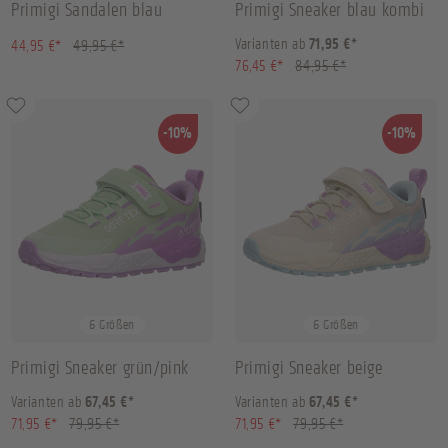
Primigi Sandalen blau
Primigi Sneaker blau kombi
(10.01% gespart)
Varianten ab
71,95 €*
44,95 €*
49,95 €*
(10.01% gespart)
76,45 €*
84,95 €*
-10%
-10%
29
30
31
34
+
2
27
29
31
32
+
2
6 Größen
6 Größen
Primigi Sneaker grün/pink
Primigi Sneaker beige
Varianten ab
67,45 €*
Varianten ab
67,45 €*
(10.01% gespart)
(10.01% gespart)
71,95 €*
79,95 €*
71,95 €*
79,95 €*