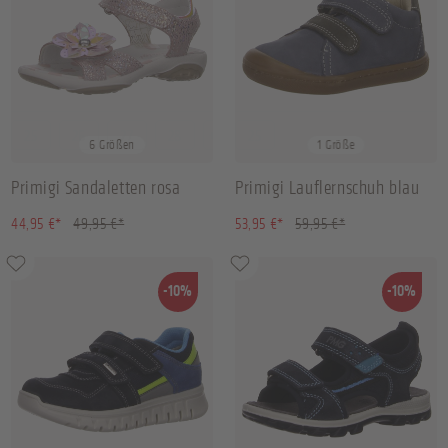
25
26
27
28
+
2
25
6 Größen
1 Größe
Primigi Sandaletten rosa
Primigi Lauflernschuh blau
(10.01% gespart)
(10.01% gespart)
44,95 €*
49,95 €*
53,95 €*
59,95 €*
-10%
-10%