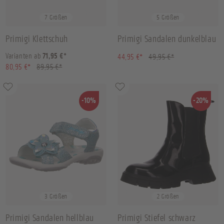
28
29
30
37
+
3
28
29
31
33
+
1
7 Größen
5 Größen
Primigi Klettschuh
Primigi Sandalen dunkelblau
dunkelblau
(10.01% gespart)
Varianten ab
71,95 €*
44,95 €*
49,95 €*
(10.01% gespart)
80,95 €*
89,95 €*
-10%
-20%
25
26
28
36
37
3 Größen
2 Größen
Primigi Sandalen hellblau
Primigi Stiefel schwarz