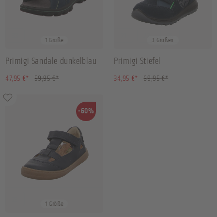
33
21
22
28
1 Größe
3 Größen
Primigi Sandale dunkelblau
Primigi Stiefel
(20.02% gespart)
(50.04% gespart)
47,95 €*
59,95 €*
34,95 €*
69,95 €*
-60%
29
1 Größe