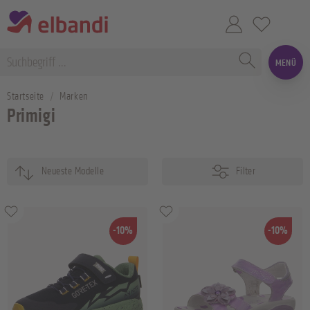
MENÜ
Startseite
Marken
Primigi
Filter
-10%
-10%