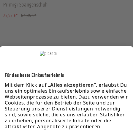
Primigi Spangenschuh
(60.05% gespart)
25,95 €*
64,95 €*
Service-Hotline
Informationen
Rechtliches
Über uns
Newsletter