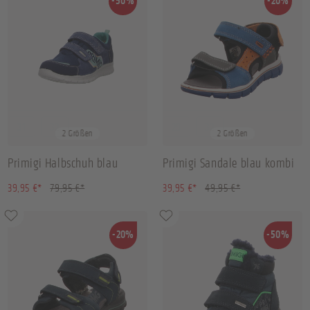
-50%
-20%
31
32
29
32
2 Größen
2 Größen
Primigi Halbschuh blau
Primigi Sandale blau kombi
(50.03% gespart)
(20.02% gespart)
39,95 €*
79,95 €*
39,95 €*
49,95 €*
-20%
-50%