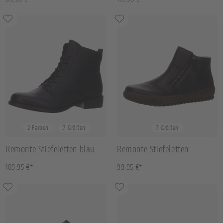
36
37
38
39
+
3
36
37
38
39
+
3
2 Farben
7 Größen
7 Größen
Remonte Stiefeletten blau
Remonte Stiefeletten
schwarz
109,95 €*
99,95 €*