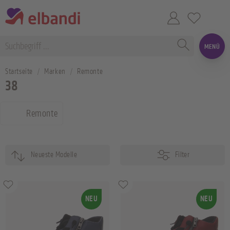
MENÜ
Startseite
Marken
Remonte
38
Remonte
Filter
NEU
NEU