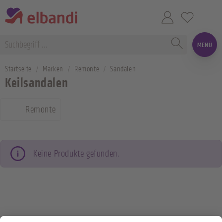
MENÜ
Startseite
Marken
Remonte
Sandalen
Keilsandalen
Remonte
Keine Produkte gefunden.