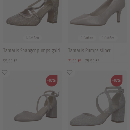
36
37
38
39
+
2
36
38
39
40
+
1
6 Größen
5 Farben
5 Größen
Tamaris Spangenpumps gold
Tamaris Pumps silber
(10.01% gespart)
59,95 €*
71,95 €*
79,95 €*
-10%
-10%