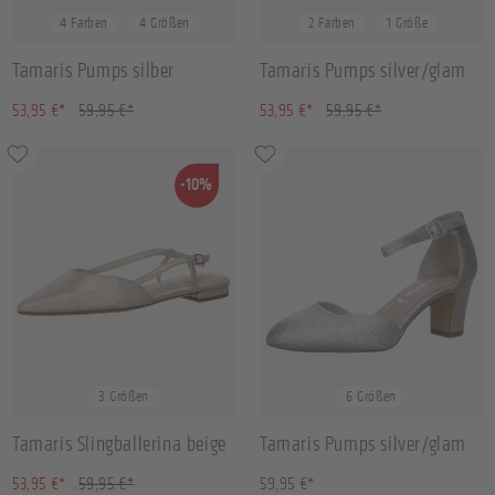
38
39
40
41
41
4 Farben
4 Größen
2 Farben
1 Größe
Tamaris Pumps silber
Tamaris Pumps silver/glam
(10.01% gespart)
(10.01% gespart)
53,95 €*
59,95 €*
53,95 €*
59,95 €*
-10%
37
39
41
37
38
39
40
+
2
3 Größen
6 Größen
Tamaris Slingballerina beige
Tamaris Pumps silver/glam
(10.01% gespart)
53,95 €*
59,95 €*
59,95 €*