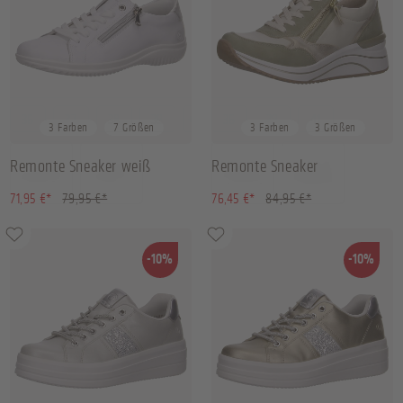
36
37
38
39
+
3
36
39
41
3 Farben
7 Größen
3 Farben
3 Größen
Remonte Sneaker weiß
Remonte Sneaker
weiß/kombi
(10.01% gespart)
(10.01% gespart)
71,95 €*
79,95 €*
76,45 €*
84,95 €*
-10%
-10%