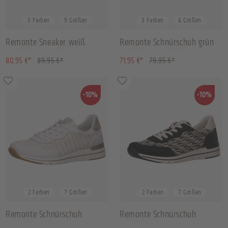
36
37
38
43
+
5
37
38
39
41
+
2
3 Farben
9 Größen
3 Farben
6 Größen
Remonte Sneaker weiß
Remonte Schnürschuh grün
(10.01% gespart)
(10.01% gespart)
80,95 €*
89,95 €*
71,95 €*
79,95 €*
-10%
-10%
36
37
38
39
+
3
36
37
38
42
+
3
2 Farben
7 Größen
2 Farben
7 Größen
Remonte Schnürschuh
Remonte Schnürschuh