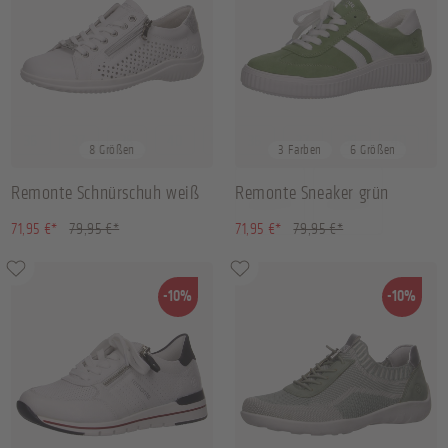
36
37
38
40
+
4
36
37
39
40
+
2
8 Größen
3 Farben
6 Größen
Remonte Schnürschuh weiß
Remonte Sneaker grün
(10.01% gespart)
(10.01% gespart)
71,95 €*
79,95 €*
71,95 €*
79,95 €*
-10%
-10%