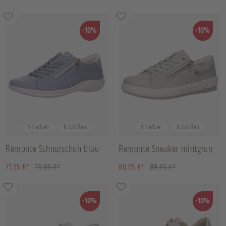
-10%
-10%
36
37
38
41
+
4
36
37
38
39
+
3 Farben
8 Größen
9 Farben
8 Größen
Remonte Schnürschuh blau
Remonte Sneaker mintgrün
(10.01% gespart)
(10.01% gespart)
71,95 €*
79,95 €*
80,95 €*
89,95 €*
-10%
-10%