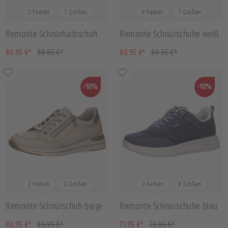
36
37
38
40
+
3
36
37
38
41
+
3
2 Farben
7 Größen
9 Farben
7 Größen
Remonte Schnürhalbschuh
Remonte Schnürschuhe weiß
beige
(10.01% gespart)
(10.01% gespart)
80,95 €*
89,95 €*
80,95 €*
89,95 €*
-10%
-10%
37
38
39
41
+
2
36
37
38
39
+
2 Farben
6 Größen
2 Farben
8 Größen
Remonte Schnürschuh beige
Remonte Schnürschuhe blau
(10.01% gespart)
(10.01% gespart)
80,95 €*
89,95 €*
71,95 €*
79,95 €*