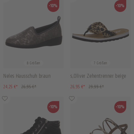
-10%
-10%
35
36
37
40
+
4
36
37
38
39
+
3
8 Größen
7 Größen
Neles Hausschuh braun
s,Oliver Zehentrenner beige
(10.02% gespart)
(10.14% gespart)
24,25 €*
26,95 €*
26,95 €*
29,99 €*
-10%
-10%