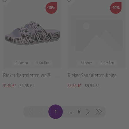
-10%
-10%
L
M
S
39
40
41
5 Farben
3 Größen
2 Farben
3 Größen
Rieker Pantoletten weiß
Rieker Sandaletten beige
(10.01% gespart)
(10.01% gespart)
31,45 €*
34,95 €*
53,95 €*
59,95 €*
1
...
6