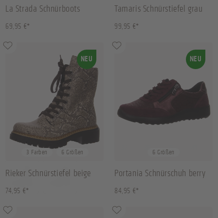
La Strada Schnürboots
Tamaris Schnürstiefel grau
schwarz
69,95 €*
99,95 €*
NEU
NEU
36
37
38
41
+
2
37
38
39
41
+
2
3 Farben
6 Größen
6 Größen
Rieker Schnürstiefel beige
Portania Schnürschuh berry
74,95 €*
84,95 €*