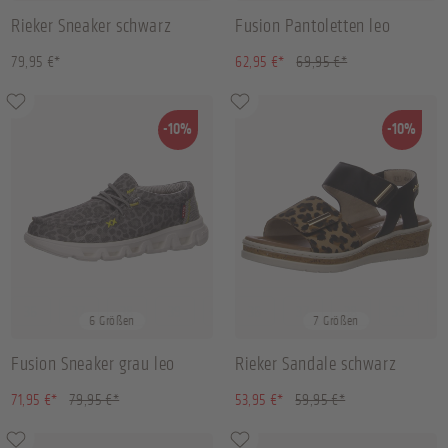
Rieker Sneaker schwarz
Fusion Pantoletten leo
(10.01% gespart)
79,95 €*
62,95 €*
69,95 €*
-10%
-10%
36
37
38
39
+
2
36
37
38
39
+
3
6 Größen
7 Größen
Fusion Sneaker grau leo
Rieker Sandale schwarz
(10.01% gespart)
(10.01% gespart)
71,95 €*
79,95 €*
53,95 €*
59,95 €*