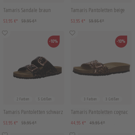
Tamaris Sandale braun
Tamaris Pantoletten beige
(10.01% gespart)
(10.01% gespart)
53,95 €*
59,95 €*
53,95 €*
59,95 €*
-10%
-10%
36
37
38
39
+
1
37
38
41
2 Farben
5 Größen
3 Farben
3 Größen
Tamaris Pantoletten schwarz
Tamaris Pantoletten cognac
(10.01% gespart)
(10.01% gespart)
53,95 €*
59,95 €*
44,95 €*
49,95 €*