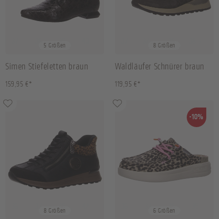
37
38
39
40
+
1
37
37.5
38
38.5
+
5 Größen
8 Größen
Simen Stiefeletten braun
Waldläufer Schnürer braun
159,95 €*
119,95 €*
-10%
36
37
38
42
+
4
36
37
38
39
+
2
8 Größen
6 Größen