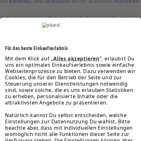
von
Ballerinas
, über
Sandaletten
bis hin zu warmen
Halbstiefeln
.
Schuhe mit Leo Print oder Schlangen Optik -
Was passt besser zu deinem Style?
Service-Hotline
Informationen
Rechtliches
Über uns
Newsletter