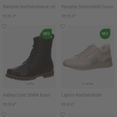
Remonte Knöchelschnürer rot
Remonte Schnürstiefel braun
99,95 €*
109,95 €*
NEU
NEU
36
37
38
39
+
3
36
37
38
39
+
2
7 Größen
6 Größen
Andrea Conti Stiefel braun
Caprice Knöchelschuhe
offwhite
119,95 €*
89,95 €*