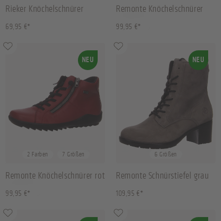
Rieker Knöchelschnürer
Remonte Knöchelschnürer
schwarz
blau
69,95 €*
99,95 €*
NEU
NEU
36
37
38
39
+
3
36
37
38
41
+
2
2 Farben
7 Größen
6 Größen
Remonte Knöchelschnürer rot
Remonte Schnürstiefel grau
99,95 €*
109,95 €*