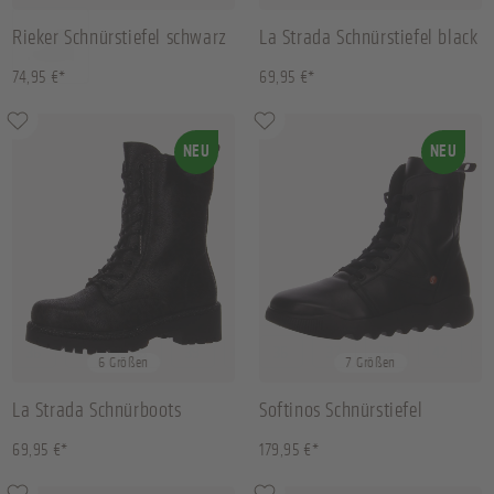
Rieker Schnürstiefel schwarz
La Strada Schnürstiefel black
74,95 €*
69,95 €*
NEU
NEU
36
37
38
39
+
2
36
37
38
42
+
3
6 Größen
7 Größen
La Strada Schnürboots
Softinos Schnürstiefel
schwarz
schwarz
69,95 €*
179,95 €*