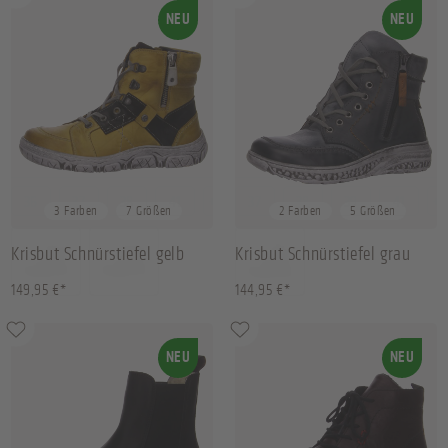
NEU
NEU
36
37
38
41
+
3
37
38
39
41
+
1
3 Farben
7 Größen
2 Farben
5 Größen
Krisbut Schnürstiefel gelb
Krisbut Schnürstiefel grau
149,95 €*
144,95 €*
NEU
NEU