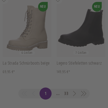
NEU
NEU
36
37
38
39
+
2
36
37
38
41
+
3
6 Größen
7 Größen
La Strada Schnürboots beige
Legero Stiefeletten schwarz
69,95 €*
149,95 €*
1
...
33