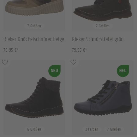
36
37
38
39
+
3
36
37
38
39
+
3
7 Größen
7 Größen
Rieker Knöchelschnürer beige
Rieker Schnürstiefel grün
79,95 €*
79,95 €*
NEU
NEU
36
37
38
41
+
2
36
37
38
40
+
3
6 Größen
2 Farben
7 Größen