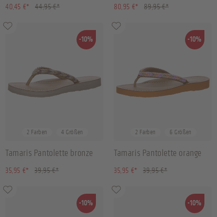
schwarz
(10.01% gespart)
(10.01% gespart)
40,45 €*
44,95 €*
80,95 €*
89,95 €*
-10%
-10%
36
37
41
42
36
38
39
40
+
2
2 Farben
4 Größen
2 Farben
6 Größen
Tamaris Pantolette bronze
Tamaris Pantolette orange
(10.01% gespart)
(10.01% gespart)
35,95 €*
39,95 €*
35,95 €*
39,95 €*
-10%
-10%