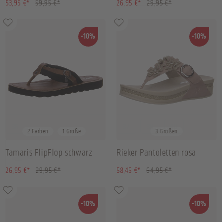
(10.01% gespart)
(10.02% gespart)
53,95 €*
59,95 €*
26,95 €*
29,95 €*
-10%
-10%
36
37
39
40
2 Farben
1 Größe
3 Größen
Tamaris FlipFlop schwarz
Rieker Pantoletten rosa
(10.02% gespart)
(10.01% gespart)
26,95 €*
29,95 €*
58,45 €*
64,95 €*
-10%
-10%