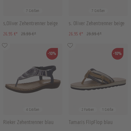
36
37
38
39
+
3
36
37
38
39
+
3
7 Größen
7 Größen
s,Oliver Zehentrenner beige
s. Oliver Zehentrenner beige
(10.14% gespart)
(10.14% gespart)
26,95 €*
29,99 €*
26,95 €*
29,99 €*
-10%
-10%
37
39
40
41
36
4 Größen
2 Farben
1 Größe
Rieker Zehentrenner blau
Tamaris FlipFlop blau