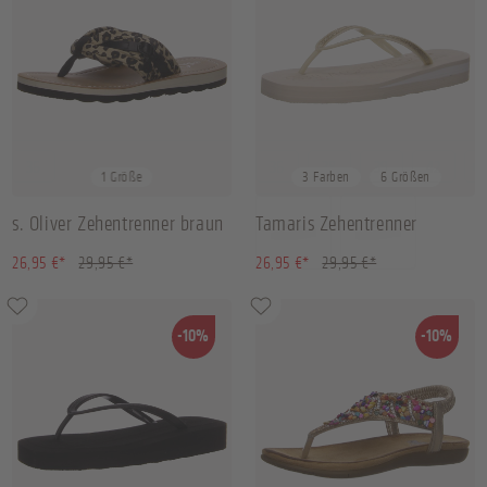
36
36
38
39
42
+
2
1 Größe
3 Farben
6 Größen
s. Oliver Zehentrenner braun
Tamaris Zehentrenner
champagne
(10.02% gespart)
(10.02% gespart)
26,95 €*
29,95 €*
26,95 €*
29,95 €*
-10%
-10%