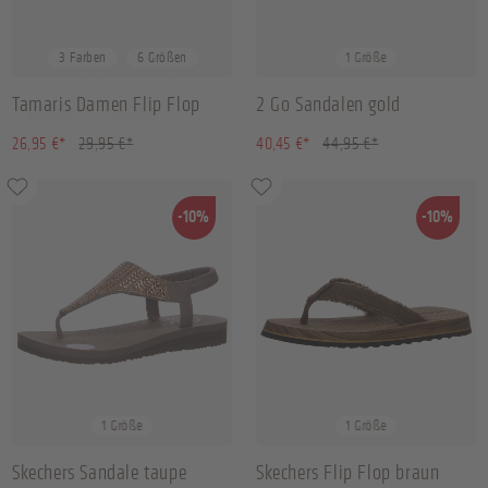
36
37
38
39
+
2
36
3 Farben
6 Größen
1 Größe
Tamaris Damen Flip Flop
2 Go Sandalen gold
(10.02% gespart)
(10.01% gespart)
26,95 €*
29,95 €*
40,45 €*
44,95 €*
-10%
-10%
41
39.5
1 Größe
1 Größe
Skechers Sandale taupe
Skechers Flip Flop braun