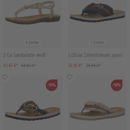
36
37
38
39
+
1
36
37
38
39
+
3
5 Größen
7 Größen
2 Go Sandalette weiß
s.Oliver Zehentrenner jeans
(10.01% gespart)
(10.14% gespart)
40,45 €*
44,95 €*
26,95 €*
29,99 €*
-10%
-10%